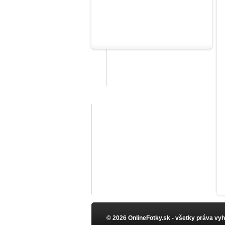
na lepenie fotografií
detské
svadobné
Darčekové poukážky
Čo a ako vyrábame?
Naše hodnotenia
© 2026 OnlineFotky.sk - všetky práva vy