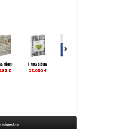
a album
Hama album
Naše reálne
Tlač fotografií
emo...
memo...
hodnotenia
,180 €
12,000 €
 informácie