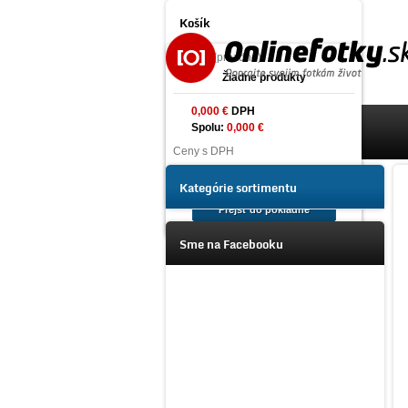
Košík
produkt
(prázdne)
Žiadne produkty
0,000 €
DPH
Spolu:
0,000 €
Úvod
Ceny s DPH
Tlač fotografií online
Košík
Kategórie sortimentu
Prejsť do pokladne
Foto na plátno Prémium
Sme na Facebooku
Fotoalbumy
Fotoalbumy
na zasúvanie fotografií