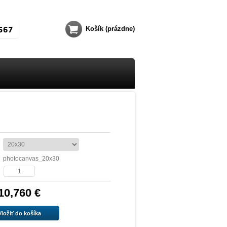
567
Košík
(prázdne)
photocanvas_20x30
10,760 €