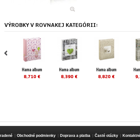
VÝROBKY V ROVNAKEJ KATEGÓRII:
Hama album
Hama album
Hama album
Ham
memo...
memo...
memo...
m
8,710 €
8,390 €
8,820 €
9
hradené
Obchodné podmienky
Doprava a platba
Časté otázky
Kontaktné