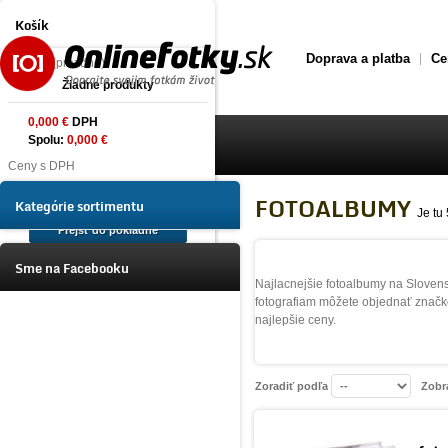
Košík
Doprava a platba
Ce
produkt
(prázdne)
Žiadne produkty
0,000 €
DPH
Spolu:
0,000 €
Úvod
Ceny s DPH
FOTOALBUMY
Tlač fotografií online
Košík
Kategórie sortimentu
Je tu
Prejsť do pokladne
Foto na plátno Prémium
Sme na Facebooku
Najlacnejšie fotoalbumy na Slovens
fotografiam môžete objednať značk
najlepšie ceny.
Fotoalbumy
Fotoalbumy
Zoradiť podľa
Zobr
na zasúvanie fotografií