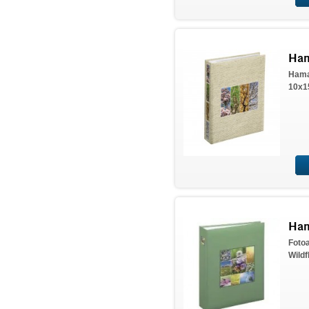
Ham
Hama
10x15
Ham
Foto
Wildf