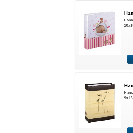
Ham
Hama
10x1
Ham
Hama
9x13/