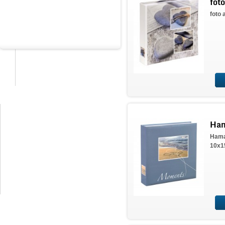
fot
na lepenie fotografií
foto
detské
svadobné
Darčekové poukážky
Ham
Hama
10x15
Čo a ako vyrábame?
Naše hodnotenia