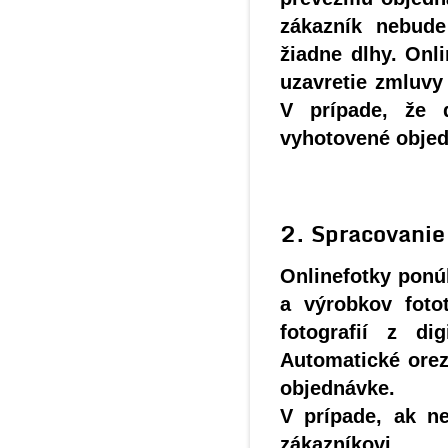
zákazník nebud
žiadne dlhy. Onl
uzavretie zmluvy
V prípade, že 
vyhotovené objed
2. Spracovanie
Onlinefotky ponú
a výrobkov fotot
fotografií z di
Automatické orez
objednávke.
V prípade, ak n
zákazníkovi.