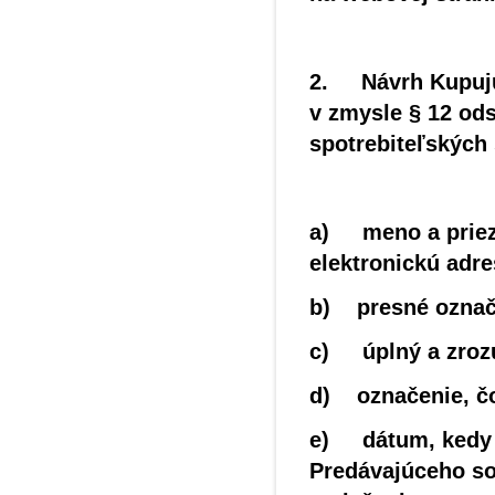
2. Návrh Kupujúc
v zmysle § 12 ods
spotrebiteľských
a) meno a priezv
elektronickú adre
b) presné označ
c) úplný a zrozu
d) označenie, čo
e) dátum, kedy s
Predávajúceho so