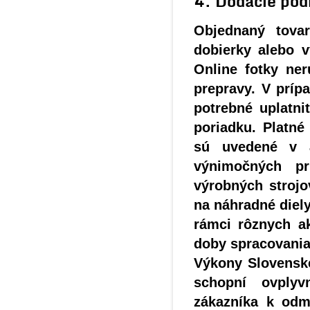
4. Dodacie pod
Objednaný tova
dobierky alebo 
Online fotky ner
prepravy. V príp
potrebné uplatn
poriadku. Platn
sú uvedené v a
výnimočných pr
výrobných strojo
na náhradné diel
rámci rôznych ak
doby spracovania
Výkony Slovenske
schopní ovplyv
zákazníka k odmi