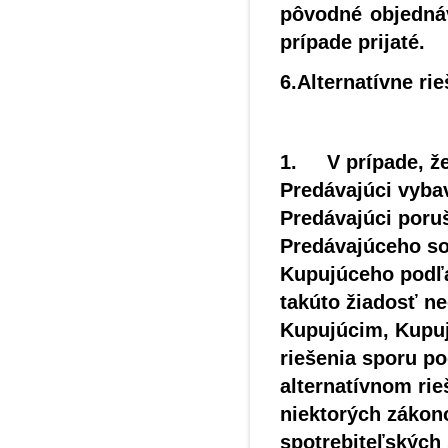
pôvodné objednáv
prípade prijaté.
6.Alternatívne ri
1. V prípade, že
Predávajúci vybav
Predávajúci poruš
Predávajúceho so
Kupujúceho podľa
takúto žiadosť ne
Kupujúcim, Kupuj
riešenia sporu po
alternatívnom rie
niektorých zákono
spotrebiteľských