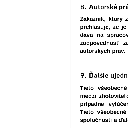
8. Autorské pr
Zákazník, ktorý 
prehlasuje, že j
dáva na spracov
zodpovednosť za
autorských práv.
9. Ďalšie ujed
Tieto všeobecné
medzi zhotovite
prípadne vylúč
Tieto všeobecné
spoločnosti a ďal