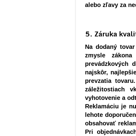
alebo zľavy za ne
5. Záruka kval
Na dodaný tovar
zmysle zákona
prevádzkových d
najskôr, najlepš
prevzatia tovar
záležitostiach 
vyhotovenie a odt
Reklamáciu je n
lehote doporuče
obsahovať reklam
Pri objednávkac