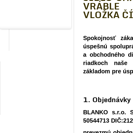
VRÁBLE
na lepenie fotografií
VLOŽKA Č
detské
Spokojnosť záka
svadobné
úspešnú spoluprá
a obchodného di
riadkoch naše
Darčekové poukážky
základom pre úsp
Čo a ako vyrábame?
1. Objednávky
Naše hodnotenia
BLANKO s.r.o. S
50544713 DIČ:21
prevezmú objedn