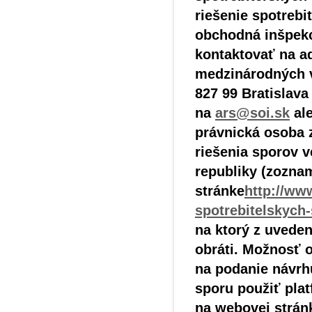
riešenie spotrebi
obchodná inšpekc
kontaktovať na a
medzinárodných v
827 99 Bratislava
na
ars@soi.sk
al
právnická osoba 
riešenia sporov 
republiky (zozna
stránke
http://ww
spotrebitelskych
na ktorý z uveden
obráti. Možnosť o
na podanie návrhu
sporu použiť plat
na webovej strá