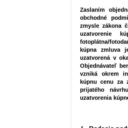
Zaslaním objedn
obchodné podmi
zmysle zákona č.
uzatvorenie k
fotoplátna/foto
kúpna zmluva je
uzatvorená v ok
Objednávateľ be
vzniká okrem in
kúpnu cenu za z
prijatého návr
uzatvorenia kúpn