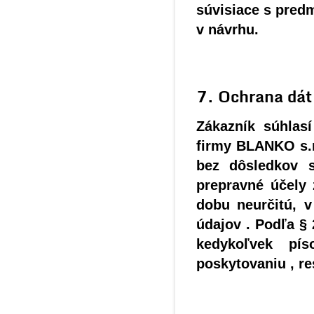
súvisiace s pred
v návrhu.
7. Ochrana dát
Zákazník súhlas
firmy BLANKO s.r
bez dôsledkov 
prepravné účely 
dobu neurčitú, 
údajov . Podľa § 
kedykoľvek pís
poskytovaniu , r