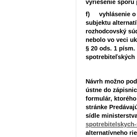
vyriešenie sporu
f) vyhlásenie o 
subjektu alternat
rozhodcovský súd
nebolo vo veci u
§ 20 ods. 1 písm.
spotrebiteľských
Návrh možno poda
ústne do zápisni
formulár, ktorého
stránke Predávaj
sídle ministerstva
spotrebitelskych
alternatívneho ri