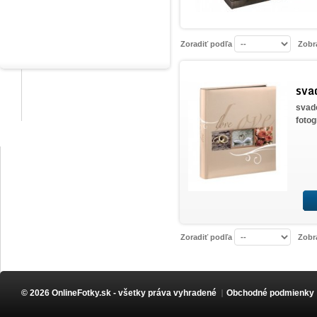
na lepenie fotografií
Zoradiť podľa
Zobr
detské
sva
svadobné
svad
fotog
Darčekové poukážky
Čo a ako vyrábame?
Zoradiť podľa
Zobr
Naše hodnotenia
© 2026 OnlineFotky.sk - všetky práva vyhradené
Obchodné podmienky