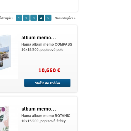
ádzujúci
1
2
3
4
5
Nasledujúci »
album memo...
Hama album memo COMPASS
10x15/200, popisové pole
10,660 €
Vložiť do košíka
album memo...
Hama album memo BOTANIC
10x15/200, popisové štítky