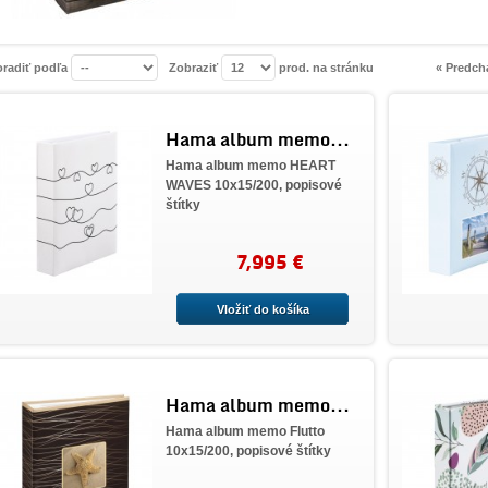
oradiť podľa
Zobraziť
prod. na stránku
« Predch
Hama album memo...
Hama album memo HEART
WAVES 10x15/200, popisové
štítky
7,995 €
Vložiť do košíka
Hama album memo...
Hama album memo Flutto
10x15/200, popisové štítky