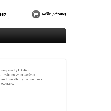
567
Košík
(prázdne)
albumy značky HAMA s
ku. Máte na výber zasúvacie,
 vreckové albumy. Jedine u nás
fotografie.