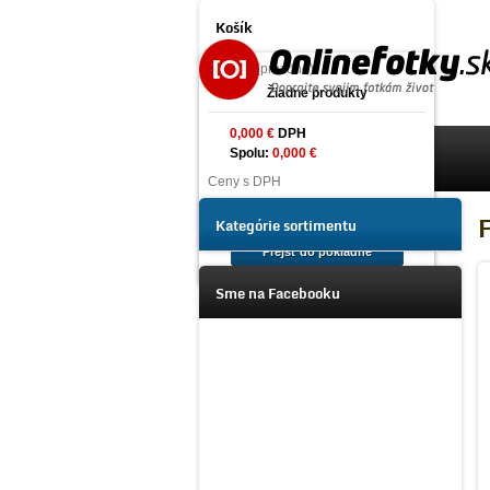
Košík
produkt
(prázdne)
Žiadne produkty
0,000 €
DPH
Spolu:
0,000 €
Úvod
Ceny s DPH
Tlač fotografií online
Košík
Kategórie sortimentu
Prejsť do pokladne
Foto na plátno Prémium
Sme na Facebooku
Fotoalbumy
Fotoalbumy
na zasúvanie fotografií