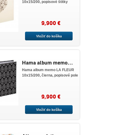
10x15/200, popisové štítky
9,900 €
Vložiť do košíka
Hama album memo...
Hama album memo LA FLEUR
10x15/200, čierna, popisové pole
9,900 €
Vložiť do košíka