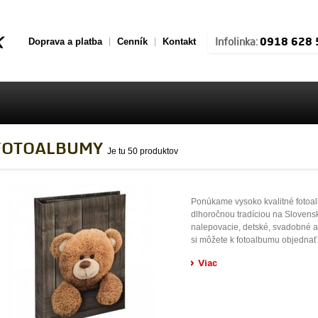
0918 628 
Infolinka:
Doprava a platba
Cenník
Kontakt
FOTOALBUMY
Je tu 50 produktov
Ponúkame vysoko kvalitné foto
dlhoročnou tradíciou na Slovens
nalepovacie, detské, svadobné a
si môžete k fotoalbumu objednať 
Viac