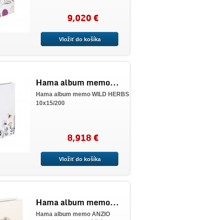
9,020 €
Vložiť do košíka
Hama album memo...
Hama album memo WILD HERBS
10x15/200
8,918 €
Vložiť do košíka
Hama album memo...
Hama album memo ANZIO